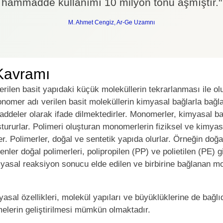
hammadde kullanımı 10 milyon tonu aşmıştır."
M. Ahmet Cengiz, Ar-Ge Uzamnı
 Kavramı
rilen basit yapıdaki küçük moleküllerin tekrarlanması ile olu
onomer adı verilen basit moleküllerin kimyasal bağlarla ba
ddeler olarak ifade dilmektedirler. Monomerler, kimyasal bağl
tururlar. Polimeri oluşturan monomerlerin fiziksel ve kimyasa
ler. Polimerler, doğal ve sentetik yapıda olurlar. Örneğin do
lenler doğal polimerleri, polipropilen (PP) ve polietilen (PE) g
imyasal reaksiyon sonucu elde edilen ve birbirine bağlanan m
myasal özellikleri, molekül yapıları ve büyüklüklerine de bağlı
melerin geliştirilmesi mümkün olmaktadır.