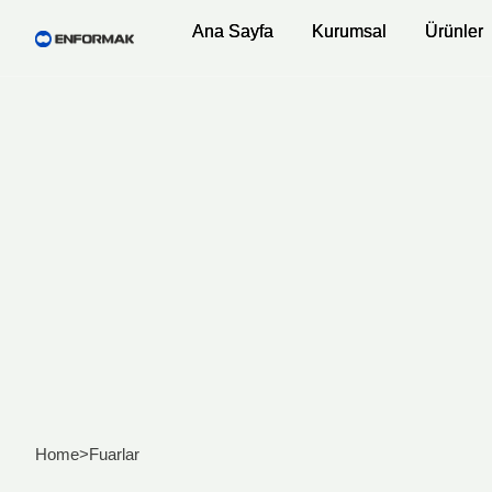
Ana Sayfa
Ana Sayfa
Kurumsal
Kurumsal
Ürünler
Ürünler
Home
>
Fuarlar