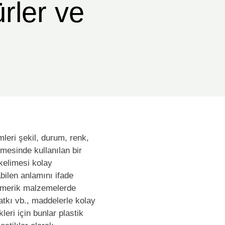
rler ve
mleri şekil, durum, renk,
lmesinde kullanılan bir
 kelimesi kolay
abilen anlamını ifade
limerik malzemelerde
katkı vb., maddelerle kolay
leri için bunlar plastik