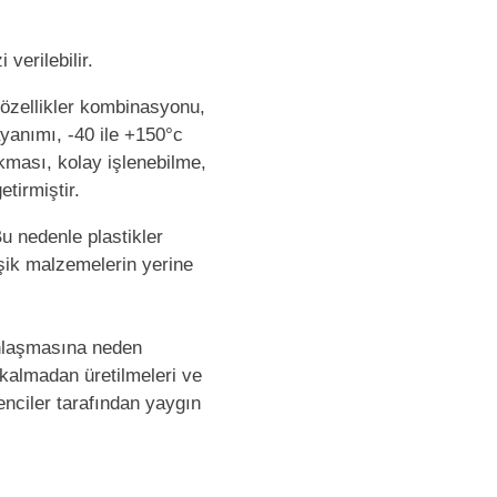
verilebilir.
 özellikler kombinasyonu,
ayanımı, -40 ile +150°c
kması, kolay işlenebilme,
tirmiştir.
Bu nedenle plastikler
işik malzemelerin yerine
gınlaşmasına neden
 kalmadan üretilmeleri ve
enciler tarafından yaygın