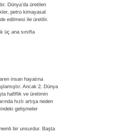
dır. Dünya’da üretilen
kler, petro kimayasal
e edilmesi ile üretilir.
k üç ana sınıfta
aren insan hayatına
şlamıştır. Ancak 2. Dünya
ta hafiflik ve üretimin
arında hızlı artışa neden
sindeki gelişmeler
önemli bir unsurdur. Başta