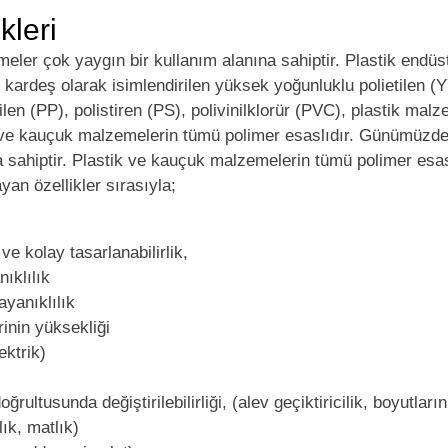
kleri
er çok yaygın bir kullanım alanına sahiptir. Plastik endüst
 kardeş olarak isimlendirilen yüksek yoğunluklu polietilen 
ilen (PP), polistiren (PS), polivinilklorür (PVC), plastik mal
k ve kauçuk malzemelerin tümü polimer esaslıdır. Günümüzde
a sahiptir. Plastik ve kauçuk malzemelerin tümü polimer esasl
yan özellikler sırasıyla;
 ve kolay tasarlanabilirlik,
ıklılık
ayanıklılık
nin yüksekliği
ektrik)
oğrultusunda değiştirilebilirliği, (alev geçiktiricilik, boyutların
lık, matlık)