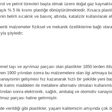
trol ve petrol türevleri başta olmak üzere doğal gaz kaynaklı
aşık % 5 lik kısmı plastiğe dönüştürülmektedir. Kısaca plasti
nin belirli sıcaklık ve basınç altında, katalizör kullanılarak eld
erik malzemeler fiziksel ve mekanik özelliklerine bağlı olara
ıyla şöyledir;
l taşı ve ayrılmaz parçası olan plastikler 1850 lerden itib
n 1900 yılından sonra bu malzemelere olan ilgi artmaya ba
anayisinin gelişmesi hız kazanarak hızlı bir şekilde yeni baş
şik katmı maddeleri ile metallere alternativ olmaları kullanıml
ılından sonra elektronik, sağlık, ambalaj ve otomotiv sanayi
ılmaz parçası haline getirmiştir.
de verildiği gibi plastikler, yaşam kalitemizin artışında çok 