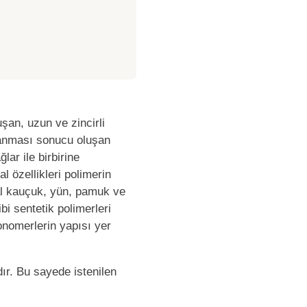
şan, uzun ve zincirli
ğlanması sonucu oluşan
ar ile birbirine
l özellikleri polimerin
ğal kauçuk, yün, pamuk ve
ibi sentetik polimerleri
onomerlerin yapısı yer
dır. Bu sayede istenilen