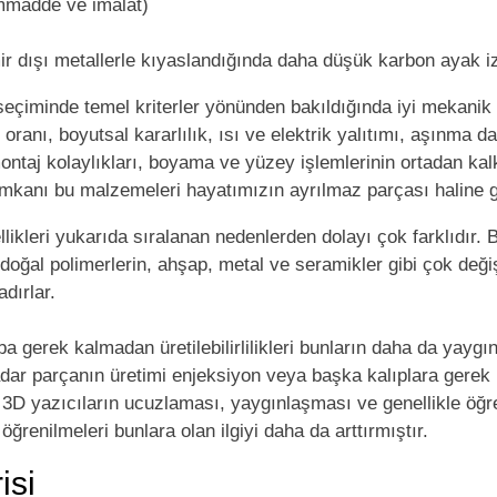
ammadde ve imalat)
r dışı metallerle kıyaslandığında daha düşük karbon ayak izi 
 seçiminde temel kriterler yönünden bakıldığında iyi mekanik
ranı, boyutsal kararlılık, ısı ve elektrik yalıtımı, aşınma d
montaj kolaylıkları, boyama ve yüzey işlemlerinin ortadan kal
mkanı bu malzemeleri hayatımızın ayrılmaz parçası haline ge
ellikleri yukarıda sıralanan nedenlerden dolayı çok farklıdır. 
 doğal polimerlerin, ahşap, metal ve seramikler gibi çok değ
dırlar.
ıba gerek kalmadan üretilebilirlilikleri bunların daha da yay
adar parçanın üretimi enjeksiyon veya başka kalıplara gerek
da 3D yazıcıların ucuzlaması, yaygınlaşması ve genellikle öğr
öğrenilmeleri bunlara olan ilgiyi daha da arttırmıştır.
isi